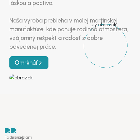
láskou a poctivo.
Naša výroba prebieha v malej martinskej
Heslo znova
*
manufaktúre, kde panuje rodinná atmosféra,
vzájomný rešpekt a radosť z dobre
odvedenej práce.
Zaregistrovať sa
Omrknúť