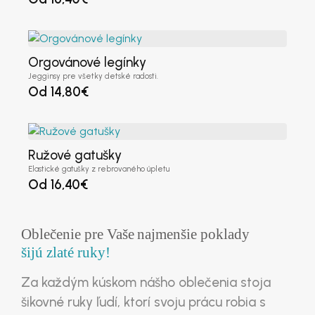
DIČ
(voliteľné)
Orgovánové legínky
IČ DPH
(voliteľné)
Jegginsy pre všetky detské radosti.
Od
14,80
€
Platca DPH
(voliteľné)
Ružové gatušky
Elastické gatušky z rebrovaného úpletu
Od
16,40
€
Meno užívateľa
*
Oblečenie pre Vaše
najmenšie poklady
šijú zlaté ruky!
E-mailová adresa
*
Za každým kúskom nášho oblečenia stoja
šikovné ruky ľudí, ktorí svoju prácu robia s
Heslo
*