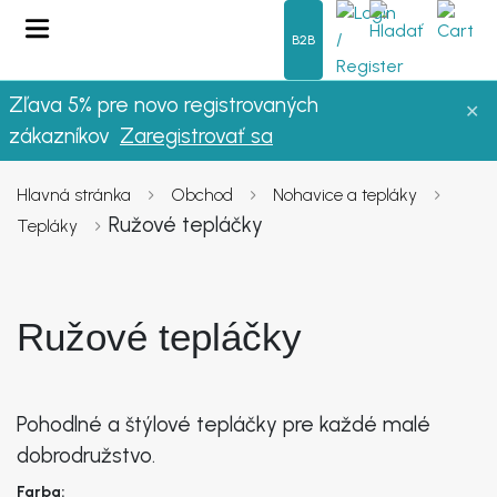
B2B
Zľava 5% pre novo registrovaných
✕
OBLEČENIE
zákazníkov
Zaregistrovať sa
LETO
Hlavná stránka
Obchod
Nohavice a tepláky
Ružové tepláčky
Tepláky
DÁMSKE OBLEČENIE
NOVINKY
Ružové tepláčky
VÝPREDAJ
Pohodlné a štýlové tepláčky pre každé malé
FAQ
dobrodružstvo.
O NÁS
Farba: