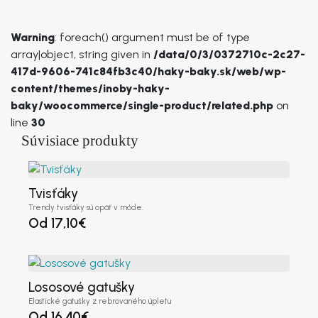
Ulica
*
Warning
: foreach() argument must be of type
array|object, string given in
/data/0/3/0372710c-2c27-
Mesto
*
417d-9606-741c84fb3c40/haky-baky.sk/web/wp-
content/themes/inoby-haky-
baky/woocommerce/single-product/related.php
on
line
30
PSČ
*
Súvisiace produkty
Tvisťáky
Telefón
(voliteľné)
Trendy tvisťáky sú opäť v móde.
Od
17,10
€
IČO
*
Lososové gatušky
Elastické gatušky z rebrovaného úpletu
Od
16,40
€