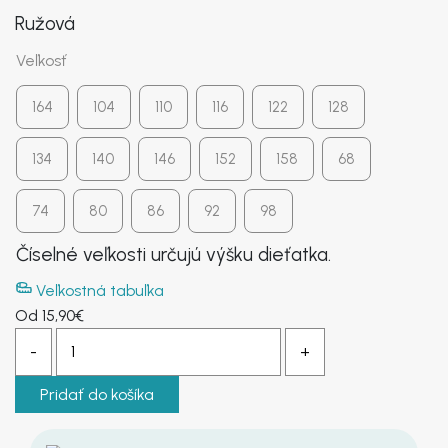
Ružová
KONTAKT
Veľkosť
164
104
110
116
122
128
134
140
146
152
158
68
74
80
86
92
98
Číselné veľkosti určujú výšku dieťatka.
Veľkostná tabuľka
Od
15,90
€
Pridať do košíka