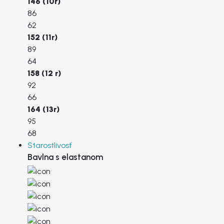
146 (10r)
86
62
Registrovať sa ako veľkoobchodník
152 (11r)
89
Krstné meno
*
64
158 (12 r)
92
Priezvisko
*
66
164 (13r)
95
68
Názov spoločnosti
*
Starostlivosť
Bavlna s elastanom
Krajina / región
*