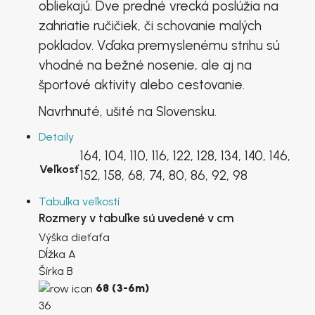
obliekajú. Dve predné vrecká poslúžia na
zahriatie ručičiek, či schovanie malých
pokladov. Vďaka premyslenému strihu sú
vhodné na bežné nosenie, ale aj na
športové aktivity alebo cestovanie.
Navrhnuté, ušité na Slovensku.
Detaily
164, 104, 110, 116, 122, 128, 134, 140, 146,
Veľkosť
152, 158, 68, 74, 80, 86, 92, 98
Tabuľka veľkostí
Rozmery v tabuľke sú uvedené v cm
Výška dieťaťa
Dĺžka A
Šírka B
68 (3-6m)
36