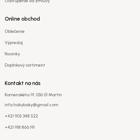
Odstúpenie od zmluvy
Online obchod
Platca DPH
(voliteľné)
Oblečenie
Výpredaj
Meno užívateľa
*
Novinky
Doplnkový sortiment
E-mailová adresa
*
Kontakt na nás
Komenského 19, 036 01 Martin
info.hakybaky@gmail.com
Heslo
*
+421 905 348 522
+421 918 866 191
Heslo znova
*