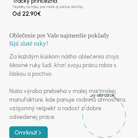
Tračky princezná
Tepláky na traky pre malé aj väčšie detičky.
Od
22,90
€
Priezvisko
*
Oblečenie pre Vaše
najmenšie poklady
šijú zlaté ruky!
Názov spoločnosti
*
Za každým kúskom nášho oblečenia stoja
šikovné ruky ľudí, ktorí svoju prácu robia s
láskou a poctivo.
Krajina / región
*
Naša výroba prebieha v malej martinskej
manufaktúre, kde panuje rodinná atmosféra,
Ulica
*
vzájomný rešpekt a radosť z dobre
odvedenej práce.
Omrknúť
Mesto
*