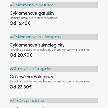
Cyklamenové gatušky
Elastické gatušky z rebrovaného úpletu
Od
16,40
€
Cyklamenové sukňolegínky
Pohodlné a obľúbené sukňolegíny s dvomi nariasenými volánikmi.
Od
20,90
€
Guľkové sukňolegínky
Pohodlné a obľúbené sukňolegíny s dvomi nariasenými volánikmi.
Od
23,80
€
Registrovať sa ako veľkoobchodník
Krstné meno
*