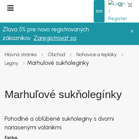
B2B
Zľava 5% pre novo registrovaných
✕
OBLEČENIE
zákazníkov
Zaregistrovať sa
LETO
Hlavná stránka
Obchod
Nohavice a tepláky
Marhuľové sukňolegínky
Legíny
DÁMSKE OBLEČENIE
NOVINKY
Marhuľové sukňolegínky
VÝPREDAJ
Pohodlné a obľúbené sukňolegíny s dvomi
FAQ
nariasenými volánikmi.
O NÁS
Farba: