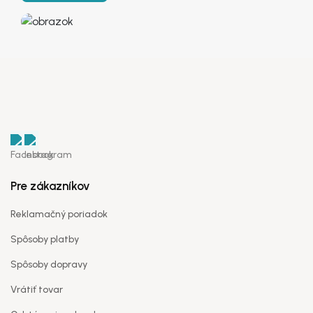
PSČ
*
Telefón
(voliteľné)
IČO
*
Pre zákazníkov
Reklamačný poriadok
Spôsoby platby
DIČ
(voliteľné)
Spôsoby dopravy
Vrátiť tovar
IČ DPH
(voliteľné)