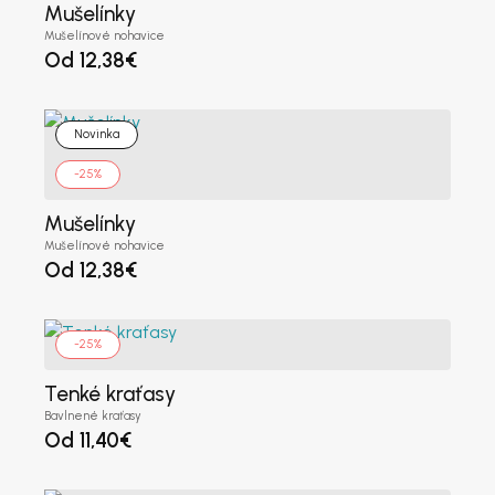
Mušelínky
Mušelínové nohavice
Od
12,38
€
Krajina / región
*
Novinka
-25%
Ulica
*
Mušelínky
Mušelínové nohavice
Od
12,38
€
Mesto
*
-25%
PSČ
*
Tenké kraťasy
Bavlnené kraťasy
Od
11,40
€
Telefón
(voliteľné)