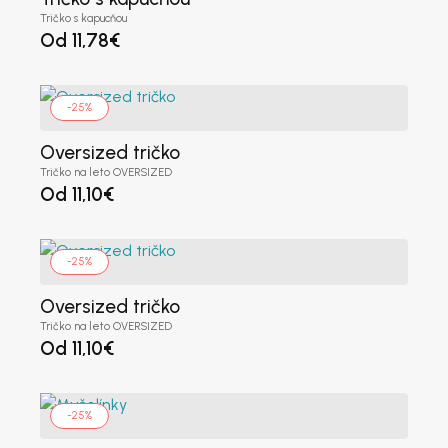
Tričko s kapucňou
Od
11,78
€
-25%
Oversized tričko
Tričko na leto OVERSIZED
Od
11,10
€
Registrovať sa ako veľkoobchodník
-25%
Krstné meno
*
Oversized tričko
Tričko na leto OVERSIZED
Od
11,10
€
Priezvisko
*
-25%
Názov spoločnosti
*