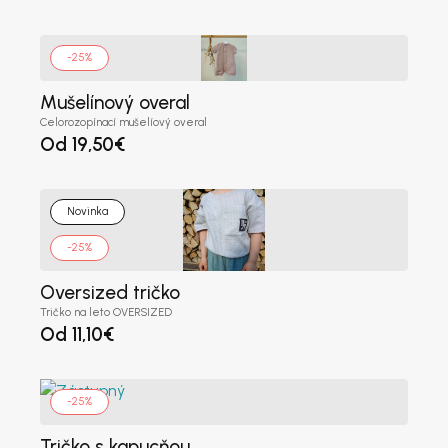
-25%
Mušelínový overal
Celorozopínací mušelíový overal
Od
19,50
€
Novinka
-25%
Oversized tričko
Tričko na leto OVERSIZED
Od
11,10
€
-25%
Tričko s kapucňou