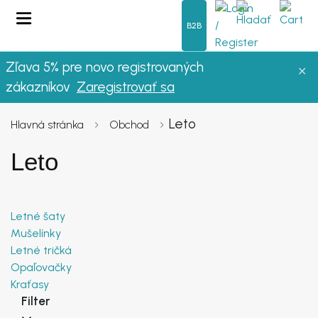
B2B
Zľava 5% pre novo registrovaných
✕
OBLEČENIE
zákazníkov
Zaregistrovať sa
LETO
Leto
Hlavná stránka
Obchod
Leto
DÁMSKE OBLEČENIE
NOVINKY
Letné šaty
Mušelínky
VÝPREDAJ
Letné tričká
Opaľovačky
FAQ
Kraťasy
Filter
O NÁS