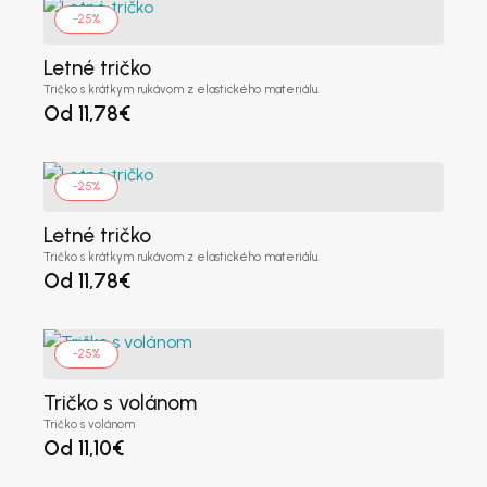
-25%
Letné tričko
IČO
*
Tričko s krátkym rukávom z elastického materiálu.
Od
11,78
€
DIČ
(voliteľné)
-25%
Letné tričko
Tričko s krátkym rukávom z elastického materiálu.
Od
11,78
€
IČ DPH
(voliteľné)
-25%
Platca DPH
(voliteľné)
Tričko s volánom
Tričko s volánom
Od
11,10
€
Meno užívateľa
*