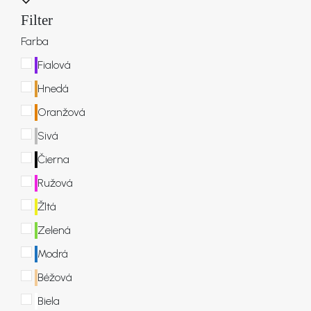
Filter
KONTAKT
Farba
Fialová
Hnedá
Oranžová
Sivá
Čierna
Ružová
Žltá
Zelená
Modrá
Béžová
Biela