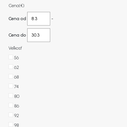
Cena
(€)
Cena od
-
Cena do
Veľkosť
56
62
68
74
80
86
92
98