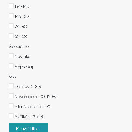
134-140
146-152
74-80
62-68
Špeciálne
Novinka
Výpredaj
Vek
Detičky (1-3 R)
Novorodenci (0-12 M)
Staršie deti (6+ R)
Škôlkári (3-6 R)
Použiť filter