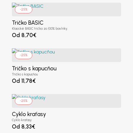
-25%
Tričko BASIC
E-mailová adresa
*
Klasické BASIC tričko zo 100% bavlnky.
Od
8,70
€
Heslo
*
-25%
Tričko s kapucňou
Tričko s kapucňou
Heslo znova
*
Od
11,78
€
-25%
Zaregistrovať sa
Cyklo kraťasy
Cyklo kraťasy
Od
8,33
€