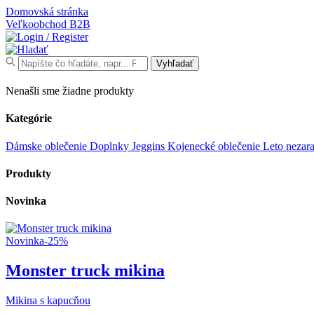
Domovská stránka
Veľkoobchod
B2B
Search
Vyhľadať
for:
Nenašli sme žiadne produkty
Kategórie
Dámske oblečenie
Doplnky
Jeggins
Kojenecké oblečenie
Leto
nezar
Produkty
Novinka
Novinka
-25%
Monster truck mikina
Mikina s kapucňou