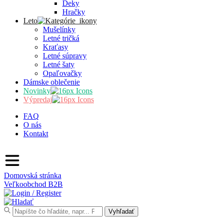
Deky
Hračky
Leto
Mušelínky
Letné tričká
Kraťasy
Letné súpravy
Letné šaty
Opaľovačky
Dámske oblečenie
Novinky
Výpredaj
FAQ
O nás
Kontakt
Domovská stránka
Veľkoobchod
B2B
Search
Vyhľadať