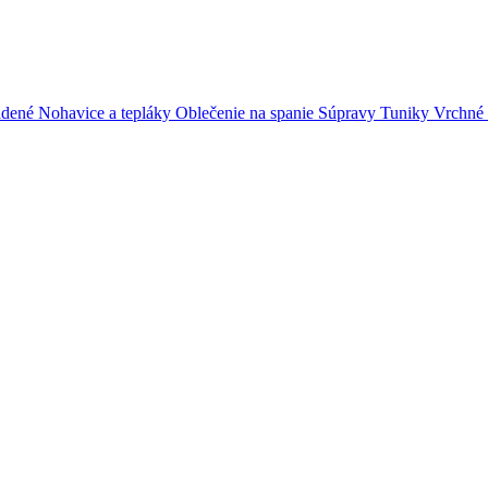
adené
Nohavice a tepláky
Oblečenie na spanie
Súpravy
Tuniky
Vrchné 