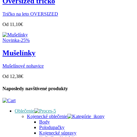
Oversized tričko
Tričko na leto OVERSIZED
Od
11,10
€
Novinka
-25%
Mušelínky
Mušelínové nohavice
Od
12,38
€
Naposledy navštívené produkty
Oblečenie
Kojenecké oblečenie
Body
Polodupačky
Kojenecké súpravy