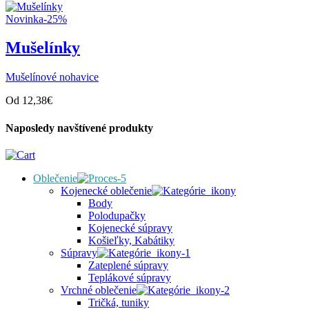
Novinka
-25%
Mušelínky
Mušelínové nohavice
Od
12,38
€
Naposledy navštívené produkty
Oblečenie
Kojenecké oblečenie
Body
Polodupačky
Kojenecké súpravy
Košieľky, Kabátiky
Súpravy
Zateplené súpravy
Teplákové súpravy
Vrchné oblečenie
Tričká, tuniky