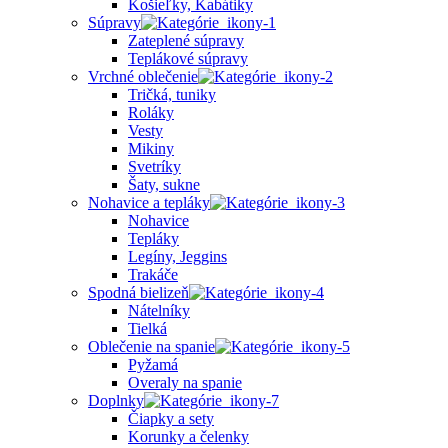
Košieľky, Kabátiky
Súpravy
Zateplené súpravy
Teplákové súpravy
Vrchné oblečenie
Tričká, tuniky
Roláky
Vesty
Mikiny
Svetríky
Šaty, sukne
Nohavice a tepláky
Nohavice
Tepláky
Legíny, Jeggins
Trakáče
Spodná bielizeň
Nátelníky
Tielká
Oblečenie na spanie
Pyžamá
Overaly na spanie
Doplnky
Čiapky a sety
Korunky a čelenky