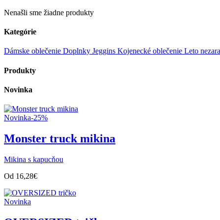
for:
Nenašli sme žiadne produkty
Kategórie
Dámske oblečenie
Doplnky
Jeggins
Kojenecké oblečenie
Leto
nezar
Produkty
Novinka
Novinka
-25%
Monster truck mikina
Mikina s kapucňou
Od
16,28
€
Novinka