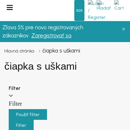
B2B
Zľava 5% pre novo registrovaných
✕
OBLEČENIE
zákazníkov
Zaregistrovať sa
LETO
čiapka s uškami
Hlavná stránka
čiapka s uškami
DÁMSKE OBLEČENIE
NOVINKY
Filter
VÝPREDAJ
Filter
FAQ
Použiť filter
Filter
O NÁS