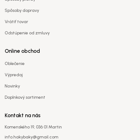
Spôsoby dopravy
Vrátiť tovar
Názov spoločnosti
*
Odstúpenie od zmluvy
Online obchod
Krajina / región
*
Oblečenie
Výpredaj
Ulica
*
Novinky
Doplnkový sortiment
Mesto
*
Kontakt na nás
Komenského 19, 036 01 Martin
PSČ
*
info.hakybaky@gmail.com