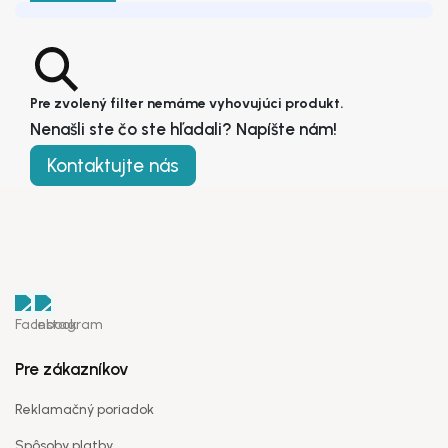
KONTAKT
Pre zvolený filter nemáme vyhovujúci produkt.
Nenašli ste čo ste hľadali? Napíšte nám!
Kontaktujte nás
Registrovať sa ako veľkoobchodník
Krstné meno
*
Pre zákazníkov
Reklamačný poriadok
Priezvisko
*
Spôsoby platby