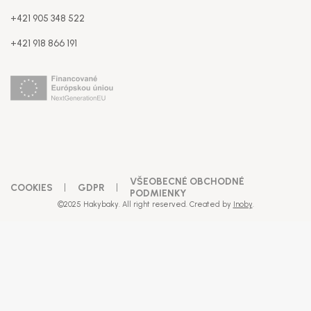
+421 905 348 522
+421 918 866 191
Telefón
(voliteľné)
IČO
*
DIČ
(voliteľné)
VŠEOBECNÉ OBCHODNÉ
COOKIES
GDPR
PODMIENKY
©2025 Hakybaky. All right reserved. Created by
Inoby
.
IČ DPH
(voliteľné)
Platca DPH
(voliteľné)