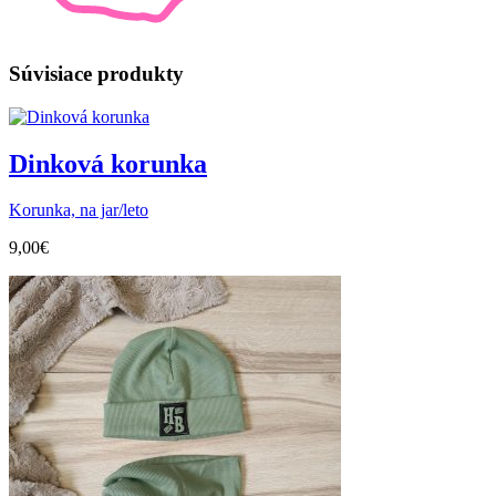
Súvisiace produkty
Dinková korunka
Korunka, na jar/leto
9,00
€