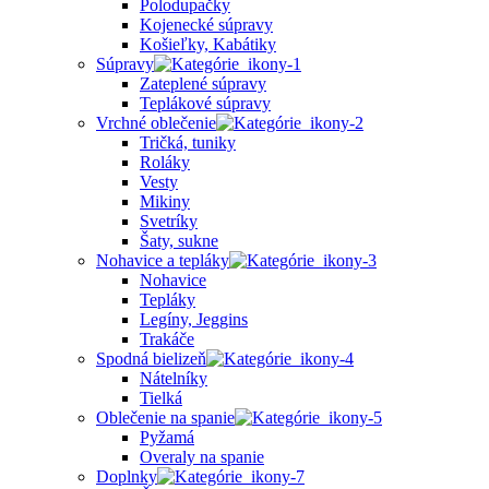
Polodupačky
Kojenecké súpravy
Košieľky, Kabátiky
Súpravy
Zateplené súpravy
Teplákové súpravy
Vrchné oblečenie
Tričká, tuniky
Roláky
Vesty
Mikiny
Svetríky
Šaty, sukne
Nohavice a tepláky
Nohavice
Tepláky
Legíny, Jeggins
Trakáče
Spodná bielizeň
Nátelníky
Tielká
Oblečenie na spanie
Pyžamá
Overaly na spanie
Doplnky