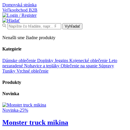
Domovská stránka
Veľkoobchod
B2B
Search
Vyhľadať
for:
Nenašli sme žiadne produkty
Kategórie
Dámske oblečenie
Doplnky
Jeggins
Kojenecké oblečenie
Leto
nezaradené
Nohavice a tepláky
Oblečenie na spanie
Súpravy
Tuniky
Vrchné oblečenie
Produkty
Novinka
Novinka
-25%
Monster truck mikina