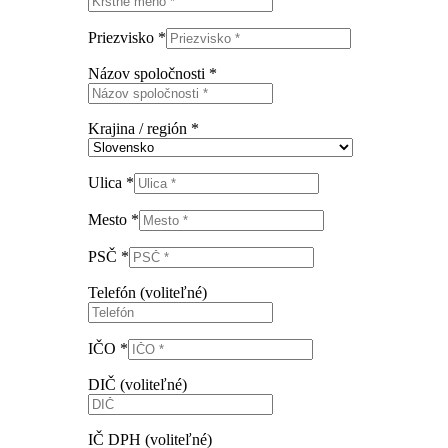
Priezvisko
*
Názov spoločnosti
*
Krajina / región
*
Ulica
*
Mesto
*
PSČ
*
Telefón
(voliteľné)
IČO
*
DIČ
(voliteľné)
IČ DPH
(voliteľné)