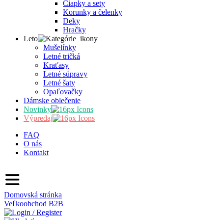
Čiapky a sety
Korunky a čelenky
Deky
Hračky
Leto
Mušelínky
Letné tričká
Kraťasy
Letné súpravy
Letné šaty
Opaľovačky
Dámske oblečenie
Novinky
Výpredaj
FAQ
O nás
Kontakt
Domovská stránka
Veľkoobchod
B2B