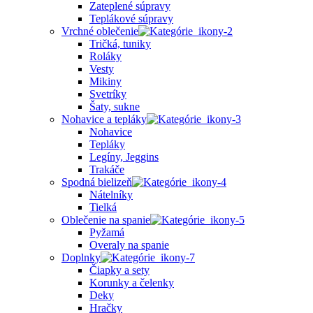
Zateplené súpravy
Teplákové súpravy
Vrchné oblečenie
Tričká, tuniky
Roláky
Vesty
Mikiny
Svetríky
Šaty, sukne
Nohavice a tepláky
Nohavice
Tepláky
Legíny, Jeggins
Trakáče
Spodná bielizeň
Nátelníky
Tielká
Oblečenie na spanie
Pyžamá
Overaly na spanie
Doplnky
Čiapky a sety
Korunky a čelenky
Deky
Hračky