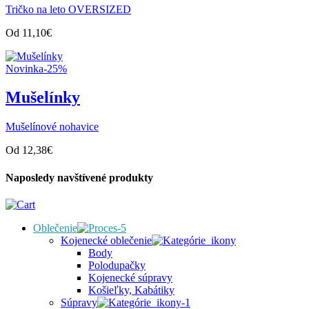
Tričko na leto OVERSIZED
Od
11,10
€
Novinka
-25%
Mušelínky
Mušelínové nohavice
Od
12,38
€
Naposledy navštívené produkty
Oblečenie
Kojenecké oblečenie
Body
Polodupačky
Kojenecké súpravy
Košieľky, Kabátiky
Súpravy