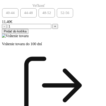
Veľkosť
40-44
44-48
48-52
52-56
11,40
€
Pridať do košíka
Vrátenie tovaru do 100 dní