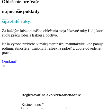
Oblečenie pre Vaše
najmenšie poklady
šijú zlaté ruky!
Za každým kúskom nášho oblečenia stoja šikovné ruky ľudí, ktorí
svoju prácu robia s láskou a poctivo.
Naša výroba prebieha v malej martinskej manufaktúre, kde panuje
rodinná atmosféra, vzájomný rešpekt a radosť z dobre odvedenej
práce.
Omrknúť
✕
Registrovať sa ako veľkoobchodník
Krstné meno
*