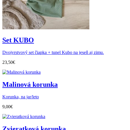
Set KUBO
Dvojvrstvový set čiapka + tunel Kubo na jeseň aj zimu.
23,50
€
Malinová korunka
Korunka, na jar/leto
9,00
€
Zvieratková korunka