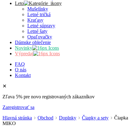
Leto
Mušelínky
Letné tričká
Kraťasy
Letné súpravy
Letné šaty
Opaľovačky
Dámske oblečenie
Novinky
Výpredaj
FAQ
O nás
Kontakt
✕
Zľava 5% pre novo registrovaných zákazníkov
Zaregistrovať sa
Hlavná stránka
Obchod
Doplnky
Čiapky a sety
Čiapka
MIKO