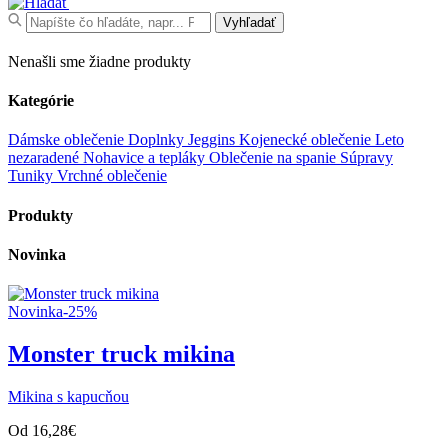
Search
Vyhľadať
for:
Nenašli sme žiadne produkty
Kategórie
Dámske oblečenie
Doplnky
Jeggins
Kojenecké oblečenie
Leto
nezaradené
Nohavice a tepláky
Oblečenie na spanie
Súpravy
Tuniky
Vrchné oblečenie
Produkty
Novinka
Novinka
-25%
Monster truck mikina
Mikina s kapucňou
Od
16,28
€