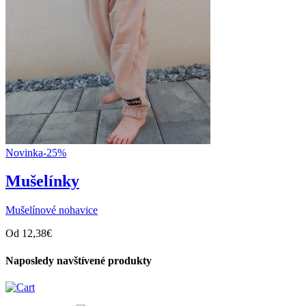
Novinka
-25%
Mušelínky
Mušelínové nohavice
Od
12,38
€
Naposledy navštívené produkty