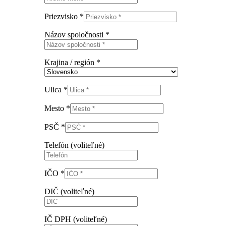
Priezvisko
*
Názov spoločnosti
*
Krajina / región
*
Ulica
*
Mesto
*
PSČ
*
Telefón
(voliteľné)
IČO
*
DIČ
(voliteľné)
IČ DPH
(voliteľné)