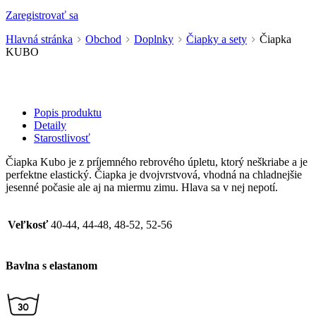
Zaregistrovať sa
Hlavná stránka
Obchod
Doplnky
Čiapky a sety
Čiapka
KUBO
Popis produktu
Detaily
Starostlivosť
Čiapka Kubo je z príjemného rebrového úpletu, ktorý neškriabe a je
perfektne elastický. Čiapka je dvojvrstvová, vhodná na chladnejšie
jesenné počasie ale aj na miermu zimu. Hlava sa v nej nepotí.
Veľkosť
40-44, 44-48, 48-52, 52-56
Bavlna s elastanom