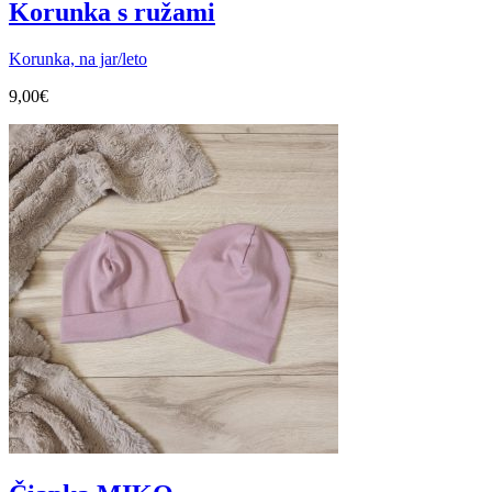
Korunka s ružami
Korunka, na jar/leto
9,00
€