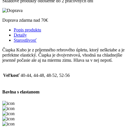
Skladové produkty odošleme do 2 pracovných dní
Doprava zdarma nad 70€
Popis produktu
Detaily
Starostlivosť
Čiapka Kubo je z príjemného rebrového úpletu, ktorý neškriabe a je
perfektne elastický. Čiapka je dvojvrstvová, vhodná na chladnejšie
jesenné počasie ale aj na miermu zimu. Hlava sa v nej nepotí.
Veľkosť
40-44, 44-48, 48-52, 52-56
Bavlna s elastanom