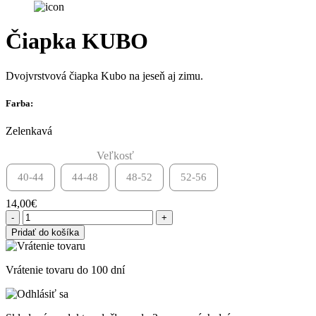
Čiapka KUBO
Dvojvrstvová čiapka Kubo na jeseň aj zimu.
Farba:
Zelenkavá
Veľkosť
40-44
44-48
48-52
52-56
14,00
€
Pridať do košíka
Vrátenie tovaru do 100 dní