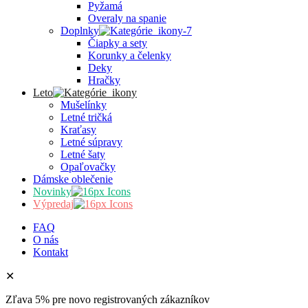
Pyžamá
Overaly na spanie
Doplnky
Čiapky a sety
Korunky a čelenky
Deky
Hračky
Leto
Mušelínky
Letné tričká
Kraťasy
Letné súpravy
Letné šaty
Opaľovačky
Dámske oblečenie
Novinky
Výpredaj
FAQ
O nás
Kontakt
✕
Zľava 5% pre novo registrovaných zákazníkov