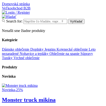
Domovská stránka
Veľkoobchod
B2B
Search for:
Vyhľadať
Nenašli sme žiadne produkty
Kategórie
Dámske oblečenie
Doplnky
Jeggins
Kojenecké oblečenie
Leto
nezaradené
Nohavice a tepláky
Oblečenie na spanie
Súpravy
Tuniky
Vrchné oblečenie
Produkty
Novinka
Novinka
-25%
Monster truck mikina