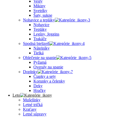
Vesty
Mikiny
Svetríky
Šaty, sukne
Nohavice a tepláky
Nohavice
Tepláky
Legíny, Jeggins
Trakáče
Spodná bielizeň
Nátelníky
Tielká
Oblečenie na spanie
Pyžamá
Overaly na spanie
Doplnky
Čiapky a sety
Korunky a čelenky
Deky
Hračky
Leto
Mušelínky
Letné tričká
Kraťasy
Letné súpravy