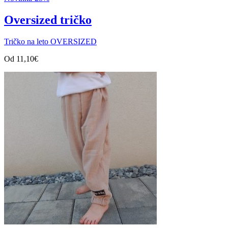
Oversized tričko
Tričko na leto OVERSIZED
Od
11,10
€