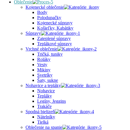
Oblečenie
Kojenecké oblečenie
Body
Polodupačky
Kojenecké súpravy
Košieľky, Kabátiky
Súpravy
Zateplené súpravy
Teplákové súpravy
Vrchné oblečenie
Tričká, tuniky
Roláky
Vesty
Mikiny
Svetríky
Šaty, sukne
Nohavice a tepláky
Nohavice
Tepláky
Legíny, Jeggins
Trakáče
Spodná bielizeň
Nátelníky
Tielká
Oblečenie na spanie