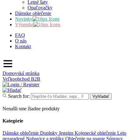
Letné šaty
Opaľovačky
Dámske oblečenie
Novinky
Výpredaj
FAQ
O nás
Kontakt
Domovská stránka
Veľkoobchod
B2B
Search for:
Vyhľadať
Nenašli sme žiadne produkty
Kategórie
Dámske oblečenie
Doplnky
Jeggins
Kojenecké oblečenie
Leto
nezaradené
Nohavice a tepláky
Oblečenie na spanie
Súpravy