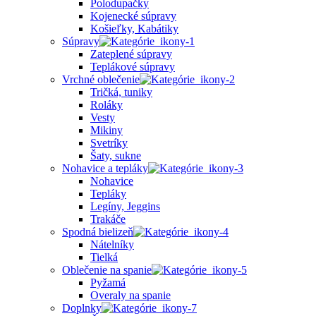
Polodupačky
Kojenecké súpravy
Košieľky, Kabátiky
Súpravy
Zateplené súpravy
Teplákové súpravy
Vrchné oblečenie
Tričká, tuniky
Roláky
Vesty
Mikiny
Svetríky
Šaty, sukne
Nohavice a tepláky
Nohavice
Tepláky
Legíny, Jeggins
Trakáče
Spodná bielizeň
Nátelníky
Tielká
Oblečenie na spanie
Pyžamá
Overaly na spanie
Doplnky