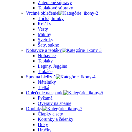
Zateplené súpravy
Teplákové súpravy
Vrchné oblečenie
Tričká, tuniky
Roláky
Vesty
Mikiny
Svetríky
Šaty, sukne
Nohavice a tepláky
Nohavice
Tepláky
Legíny, Jeggins
Trakáče
Spodná bielizeň
Nátelníky
Tielká
Oblečenie na spanie
Pyžamá
Overaly na spanie
Doplnky
Čiapky a sety
Korunky a čelenky
Deky
Hračky