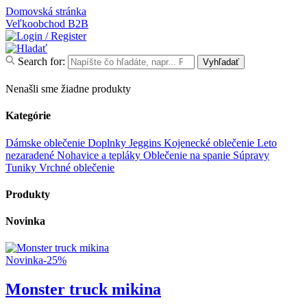
Domovská stránka
Veľkoobchod
B2B
Search for:
Vyhľadať
Nenašli sme žiadne produkty
Kategórie
Dámske oblečenie
Doplnky
Jeggins
Kojenecké oblečenie
Leto
nezaradené
Nohavice a tepláky
Oblečenie na spanie
Súpravy
Tuniky
Vrchné oblečenie
Produkty
Novinka
Novinka
-25%
Monster truck mikina