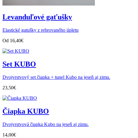
Levanduľové gaťušky
Elastické gatušky z rebrovaného úpletu
Od
16,40
€
Set KUBO
Dvojvrstvový set čiapka + tunel Kubo na jeseň aj zimu.
23,50
€
Čiapka KUBO
Dvojvrstvová čiapka Kubo na jeseň aj zimu.
14,00
€