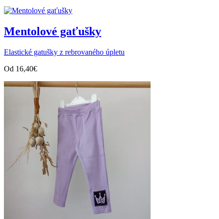
Mentolové gaťušky
Elastické gatušky z rebrovaného úpletu
Od
16,40
€