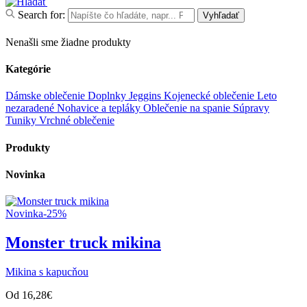
Search for:
Vyhľadať
Nenašli sme žiadne produkty
Kategórie
Dámske oblečenie
Doplnky
Jeggins
Kojenecké oblečenie
Leto
nezaradené
Nohavice a tepláky
Oblečenie na spanie
Súpravy
Tuniky
Vrchné oblečenie
Produkty
Novinka
Novinka
-25%
Monster truck mikina
Mikina s kapucňou
Od
16,28
€