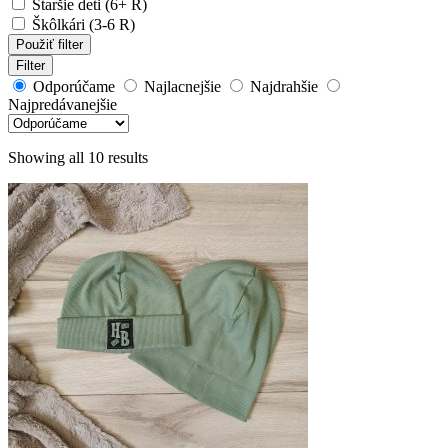
Staršie deti (6+ R)
Škôlkári (3-6 R)
Použiť filter
Filter
Odporúčame
Najlacnejšie
Najdrahšie
Najpredávanejšie
Showing all 10 results