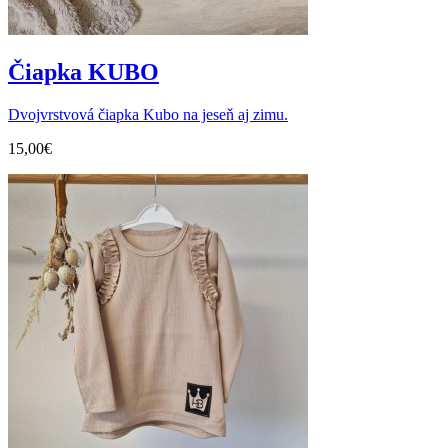
Čiapka KUBO
Dvojvrstvová čiapka Kubo na jeseň aj zimu.
15,00
€