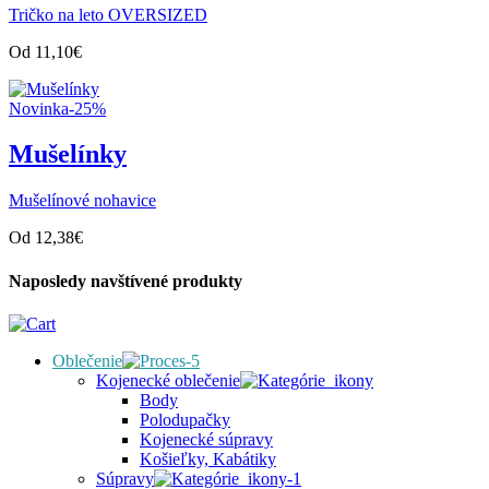
Tričko na leto OVERSIZED
Od
11,10
€
Novinka
-25%
Mušelínky
Mušelínové nohavice
Od
12,38
€
Naposledy navštívené produkty
Oblečenie
Kojenecké oblečenie
Body
Polodupačky
Kojenecké súpravy
Košieľky, Kabátiky
Súpravy