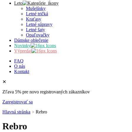
Leto
Mušelínky
Letné tričká
Kraťasy
Letné súpravy
Letné šaty
Opaľovačky
Dámske oblečenie
Novinky
Výpredaj
FAQ
O nás
Kontakt
✕
Zľava 5% pre novo registrovaných zákazníkov
Zaregistrovať sa
Hlavná stránka
Rebro
Rebro