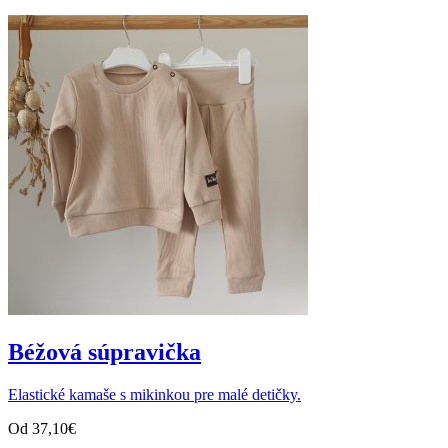
Béžová súpravička
Elastické kamaše s mikinkou pre malé detičky.
Od
37,10
€