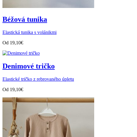
Béžová tunika
Elastická tunika s volánikmi
Od
19,10
€
Denimové tričko
Elastické tričko z rebrovaného úpletu
Od
19,10
€