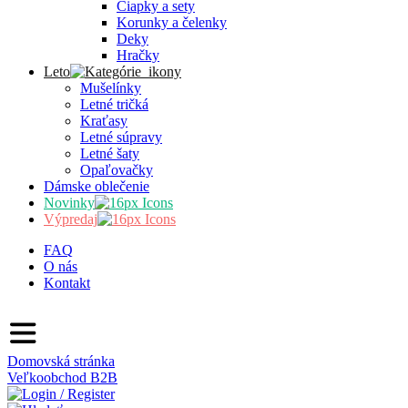
Čiapky a sety
Korunky a čelenky
Deky
Hračky
Leto
Mušelínky
Letné tričká
Kraťasy
Letné súpravy
Letné šaty
Opaľovačky
Dámske oblečenie
Novinky
Výpredaj
FAQ
O nás
Kontakt
Domovská stránka
Veľkoobchod
B2B