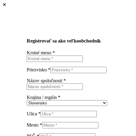
✕
Registrovať sa ako veľkoobchodník
Krstné meno
*
Priezvisko
*
Názov spoločnosti
*
Krajina / región
*
Ulica
*
Mesto
*