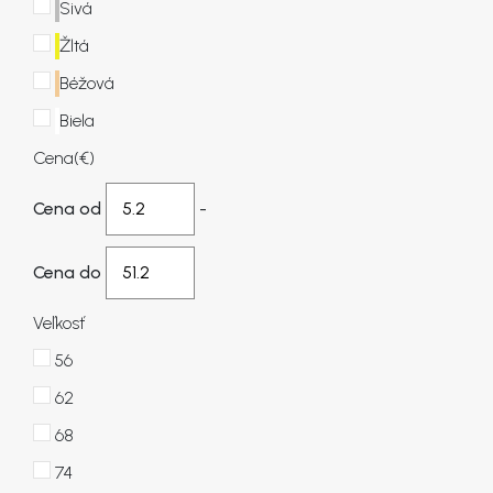
Sivá
Žltá
KONTAKT
Béžová
Biela
Cena
(€)
Cena od
-
Cena do
Veľkosť
56
62
68
74