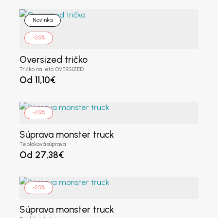
Novinka
-25%
Oversized tričko
Tričko na leto OVERSIZED
Od
11,10
€
-25%
Súprava monster truck
Tepláková súprava
Od
27,38
€
-25%
Súprava monster truck