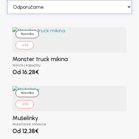
Novinka
-25%
Monster truck mikina
Mikina s kapucňou
Od
16,28
€
Novinka
-25%
Mušelínky
Mušelínové nohavice
Od
12,38
€