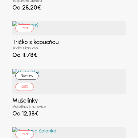
Tepláková súprava
Registrovať sa ako veľkoobchodník
Od
28,20
€
Krstné meno
*
-25%
Tričko s kapucňou
Priezvisko
*
Tričko s kapucňou
Od
11,78
€
Názov spoločnosti
*
Novinka
-25%
Mušelínky
Krajina / región
*
Mušelínové nohavice
Od
12,38
€
Ulica
*
-25%