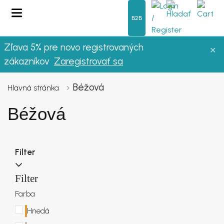
B2B
Zľava 5% pre novo registrovaných
✕
OBLEČENIE
zákazníkov
Zaregistrovať sa
LETO
Béžová
Hlavná stránka
Béžová
DÁMSKE OBLEČENIE
NOVINKY
Filter
VÝPREDAJ
Filter
Farba
FAQ
Hnedá
O NÁS