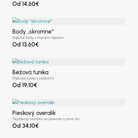
Od
14,60
€
Heslo znova
*
Body „skromne“
Klasické body s vtipným nápisom
Zaregistrovať sa
Od
13,60
€
Béžová tunika
Elastická tunika s volánikmi
Od
19,10
€
Pieskový overalik
Teplákový overalik na jesenné a jarné dni
Od
34,10
€