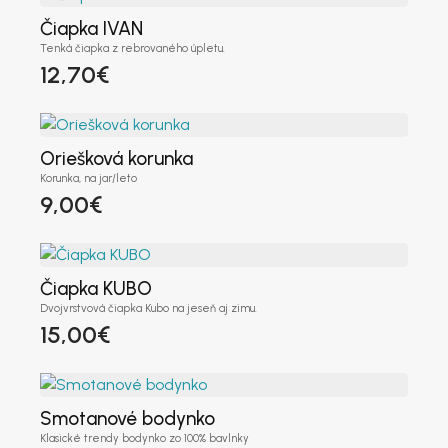
Čiapka IVAN
Tenká čiapka z rebrovaného úpletu.
IČ DPH
(voliteľné)
12,70
€
Platca DPH
(voliteľné)
Oriešková korunka
Korunka, na jar/leto
9,00
€
Meno užívateľa
*
Čiapka KUBO
Dvojvrstvová čiapka Kubo na jeseň aj zimu.
E-mailová adresa
*
15,00
€
Heslo
*
Smotanové bodynko
Klasické trendy bodynko zo 100% bavlnky