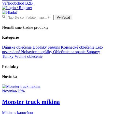
Veľkoobchod
B2B
Search
Vyhľadať
for:
Nenašli sme žiadne produkty
Kategórie
Dámske oblečenie
Doplnky
Jeggins
Kojenecké oblečenie
Leto
nezaradené
Nohavice a tepláky
Oblečenie na spanie
Súpravy
Tuniky
Vrchné oblečenie
Produkty
Novinka
Novinka
-25%
Monster truck mikina
Mikina s kapucňou