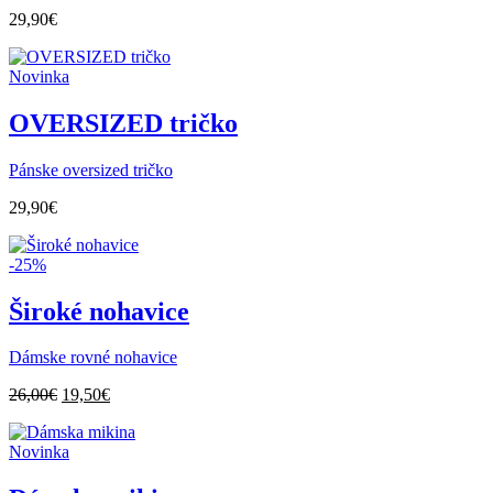
29,90
€
Novinka
OVERSIZED tričko
Pánske oversized tričko
29,90
€
-25%
Široké nohavice
Dámske rovné nohavice
Pôvodná
Aktuálna
26,00
€
19,50
€
cena
cena
bola:
je:
Novinka
26,00€.
19,50€.