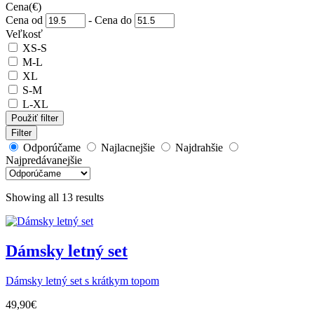
Cena
(€)
Cena od
-
Cena do
Veľkosť
XS-S
M-L
XL
S-M
L-XL
Použiť filter
Filter
Odporúčame
Najlacnejšie
Najdrahšie
Najpredávanejšie
Showing all 13 results
Dámsky letný set
Dámsky letný set s krátkym topom
49,90
€