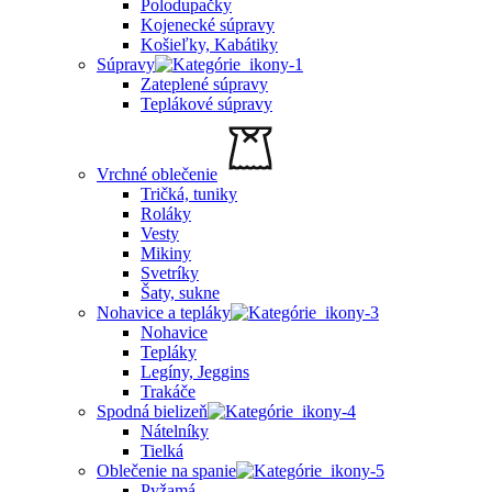
Polodupačky
Kojenecké súpravy
Košieľky, Kabátiky
Súpravy
Zateplené súpravy
Teplákové súpravy
Vrchné oblečenie
Tričká, tuniky
Roláky
Vesty
Mikiny
Svetríky
Šaty, sukne
Nohavice a tepláky
Nohavice
Tepláky
Legíny, Jeggins
Trakáče
Spodná bielizeň
Nátelníky
Tielká
Oblečenie na spanie
Pyžamá