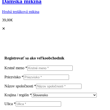
Dámska mikina
Hrubá tepláková mikina
39,00
€
✕
Registrovať sa ako veľkoobchodník
Krstné meno
*
Priezvisko
*
Názov spoločnosti
*
Krajina / región
*
Ulica
*