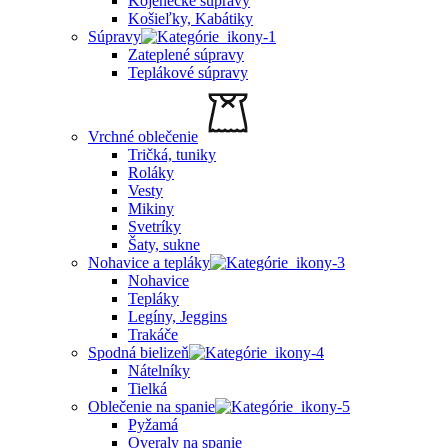
Kojenecké súpravy
Košieľky, Kabátiky
Súpravy
Zateplené súpravy
Teplákové súpravy
Vrchné oblečenie
Tričká, tuniky
Roláky
Vesty
Mikiny
Svetríky
Šaty, sukne
Nohavice a tepláky
Nohavice
Tepláky
Legíny, Jeggins
Trakáče
Spodná bielizeň
Nátelníky
Tielká
Oblečenie na spanie
Pyžamá
Overaly na spanie