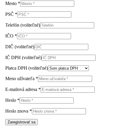
Mesto
*
PSČ
*
Telefón
(voliteľné)
IČO
*
DIČ
(voliteľné)
IČ DPH
(voliteľné)
Platca DPH
(voliteľné)
Meno užívateľa
*
E-mailová adresa
*
Heslo
*
Heslo znova
*
Zaregistrovať sa