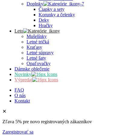
Doplnky
Čiapky a sety
Korunky a čelenky
Deky
Hračky
Leto
Mušelínky
Letné tričká
Kraťasy
Letné súpravy
Letné šaty
Opaľovačky
Dámske oblečenie
Novinky
Výpredaj
FAQ
O nás
Kontakt
✕
Zľava 5% pre novo registrovaných zákazníkov
Zaregistrovať sa