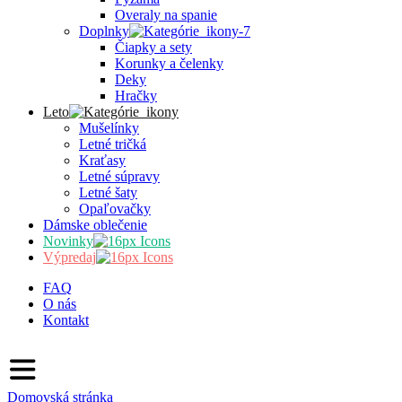
Overaly na spanie
Doplnky
Čiapky a sety
Korunky a čelenky
Deky
Hračky
Leto
Mušelínky
Letné tričká
Kraťasy
Letné súpravy
Letné šaty
Opaľovačky
Dámske oblečenie
Novinky
Výpredaj
FAQ
O nás
Kontakt
Domovská stránka