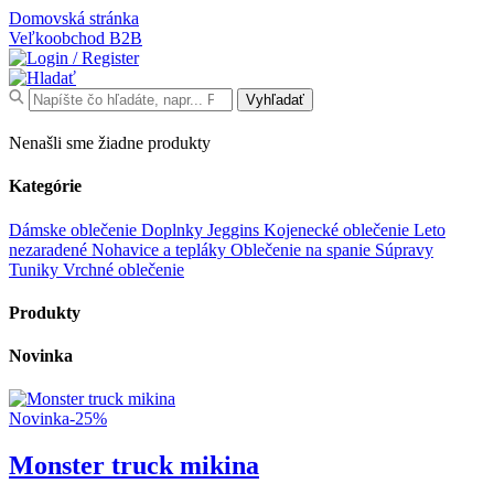
Domovská stránka
Veľkoobchod
B2B
Search
Vyhľadať
for:
Nenašli sme žiadne produkty
Kategórie
Dámske oblečenie
Doplnky
Jeggins
Kojenecké oblečenie
Leto
nezaradené
Nohavice a tepláky
Oblečenie na spanie
Súpravy
Tuniky
Vrchné oblečenie
Produkty
Novinka
Novinka
-25%
Monster truck mikina