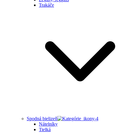
Trakáče
Spodná bielizeň
Nátelníky
Tielká