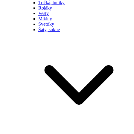
Tričká, tuniky
Roláky
Vesty
Mikiny
Svetríky
Šaty, sukne