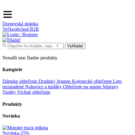
Domovská stránka
Veľkoobchod
B2B
Search
Vyhľadať
for:
Nenašli sme žiadne produkty
Kategórie
Dámske oblečenie
Doplnky
Jeggins
Kojenecké oblečenie
Leto
nezaradené
Nohavice a tepláky
Oblečenie na spanie
Súpravy
Tuniky
Vrchné oblečenie
Produkty
Novinka
Novinka
-25%