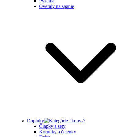
Pyžamá
Overaly na spanie
Doplnky
Čiapky a sety
Korunky a čelenky