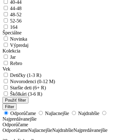
40-44
44-48
48-52
52-56
164
Špeciálne
Novinka
Výpredaj
Kolekcia
Jar
Rebro
Vek
Detičky (1-3 R)
Novorodenci (0-12 M)
Staršie deti (6+ R)
Škôlkári (3-6 R)
Použiť filter
Filter
Odporúčame
Najlacnejšie
Najdrahšie
Najpredávanejšie
Odporúčame
Odporúčame
Najlacnejšie
Najdrahšie
Najpredávanejšie