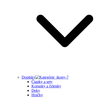
Doplnky
Čiapky a sety
Korunky a čelenky
Deky
Hračky