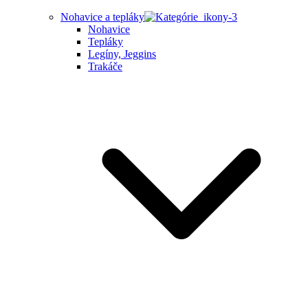
Nohavice a tepláky
Nohavice
Tepláky
Legíny, Jeggins
Trakáče