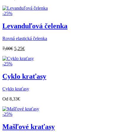
-25%
Levanduľová čelenka
Rovná elastická čelenka
Pôvodná
Aktuálna
7,00
€
5,25
€
cena
cena
bola:
je:
-25%
7,00€.
5,25€.
Cyklo kraťasy
Cyklo kraťasy
Od
8,33
€
-25%
Mašľové kraťasy