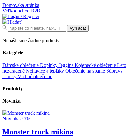
Domovská stránka
Veľkoobchod
B2B
Search
Vyhľadať
for:
Nenašli sme žiadne produkty
Kategórie
Dámske oblečenie
Doplnky
Jeggins
Kojenecké oblečenie
Leto
nezaradené
Nohavice a tepláky
Oblečenie na spanie
Súpravy
Tuniky
Vrchné oblečenie
Produkty
Novinka
Novinka
-25%
Monster truck mikina