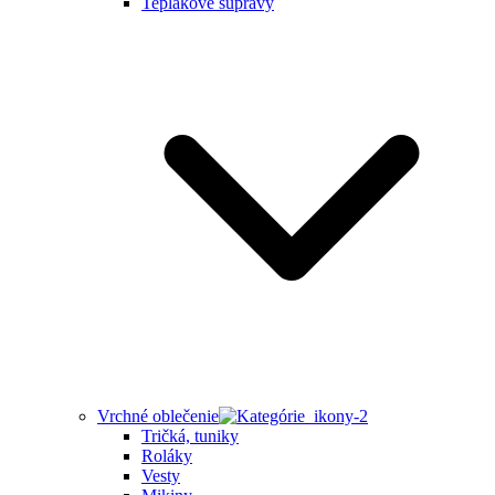
Teplákové súpravy
Vrchné oblečenie
Tričká, tuniky
Roláky
Vesty