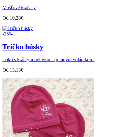
Mašľové kraťasy
Od
10,28
€
-25%
Tričko húsky
Triko s krátkym rukávom a jemným volánikom.
Od
13,13
€