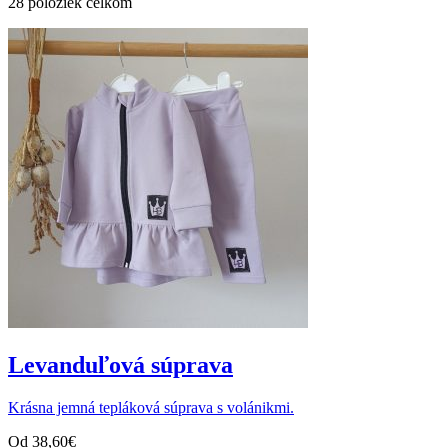
28 položiek celkom
Levanduľová súprava
Krásna jemná tepláková súprava s volánikmi.
Od
38,60
€