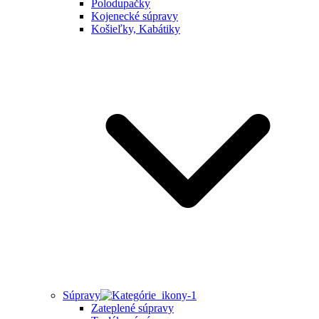
Polodupačky
Kojenecké súpravy
Košieľky, Kabátiky
Súpravy
Zateplené súpravy