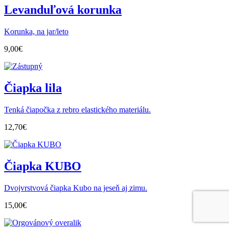
Levanduľová korunka
Korunka, na jar/leto
9,00
€
Čiapka lila
Tenká čiapočka z rebro elastického materiálu.
12,70
€
Čiapka KUBO
Dvojvrstvová čiapka Kubo na jeseň aj zimu.
15,00
€